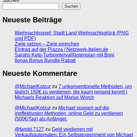
Suchen
Suchen
Neueste Beiträge
Weihnachtsspiel: Stadt Land Weihnachtsglück (PNG
und PDF)
Ziele setzen – Ziele erreichen
Eintrag auf der Piazza / Netzwerk-Italien.de
Sarahs Keto-Turbointervallfastenplan mit Boni
Ilonas Bonus Bundle Rabatt
Neueste Kommentare
@MichaelKotzur
zu
7 unkonventionelle Methoden, um
täglich 150€ zu verdienen, die kaum jemand kennt! |
Michaels Reaktion auf Marius Worch
@MichaelKotzur
zu
Michael reagiert auf die
ineffektivsten Methoden, online Geld zu verdienen
(500€/Tag) als Anfänger.
@faridd.7127
zu
Geld verdienen mit
Verkaufsautomaten: Ein Selbstexperiment von Michael