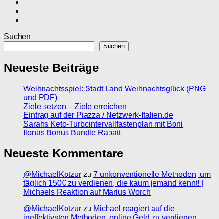
Suchen
Suchen
Neueste Beiträge
Weihnachtsspiel: Stadt Land Weihnachtsglück (PNG
und PDF)
Ziele setzen – Ziele erreichen
Eintrag auf der Piazza / Netzwerk-Italien.de
Sarahs Keto-Turbointervallfastenplan mit Boni
Ilonas Bonus Bundle Rabatt
Neueste Kommentare
@MichaelKotzur
zu
7 unkonventionelle Methoden, um
täglich 150€ zu verdienen, die kaum jemand kennt! |
Michaels Reaktion auf Marius Worch
@MichaelKotzur
zu
Michael reagiert auf die
ineffektivsten Methoden, online Geld zu verdienen