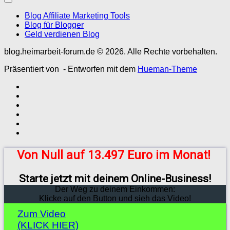
Blog Affiliate Marketing Tools
Blog für Blogger
Geld verdienen Blog
blog.heimarbeit-forum.de © 2026. Alle Rechte vorbehalten.
Präsentiert von
- Entworfen mit dem
Hueman-Theme
Von Null auf 13.497 Euro im Monat!
Starte jetzt mit deinem Online-Business!
Der Weg zu deinem Einkommen:
Klicke auf den Button und sieh das Video!
Zum Video
(KLICK HIER)