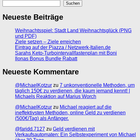
Suchen
Neueste Beiträge
Weihnachtsspiel: Stadt Land Weihnachtsglück (PNG
und PDF)
Ziele setzen – Ziele erreichen
Eintrag auf der Piazza / Netzwerk-Italien.de
Sarahs Keto-Turbointervallfastenplan mit Boni
Ilonas Bonus Bundle Rabatt
Neueste Kommentare
@MichaelKotzur
zu
7 unkonventionelle Methoden, um
täglich 150€ zu verdienen, die kaum jemand kennt! |
Michaels Reaktion auf Marius Worch
@MichaelKotzur
zu
Michael reagiert auf die
ineffektivsten Methoden, online Geld zu verdienen
(500€/Tag) als Anfänger.
@faridd.7127
zu
Geld verdienen mit
Verkaufsautomaten: Ein Selbstexperiment von Michael