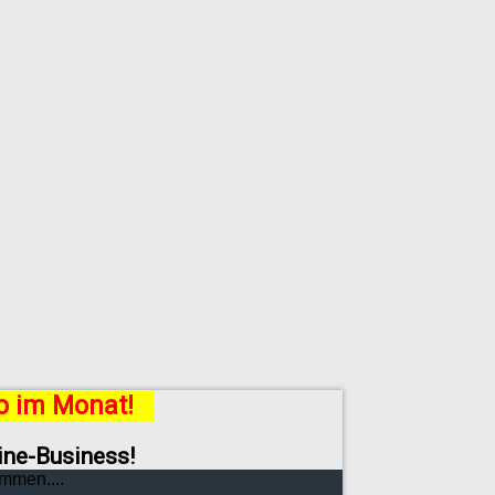
ro im Monat!
line-Business!
mmen....