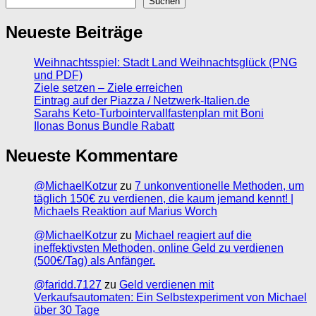
Suchen
Neueste Beiträge
Weihnachtsspiel: Stadt Land Weihnachtsglück (PNG
und PDF)
Ziele setzen – Ziele erreichen
Eintrag auf der Piazza / Netzwerk-Italien.de
Sarahs Keto-Turbointervallfastenplan mit Boni
Ilonas Bonus Bundle Rabatt
Neueste Kommentare
@MichaelKotzur
zu
7 unkonventionelle Methoden, um
täglich 150€ zu verdienen, die kaum jemand kennt! |
Michaels Reaktion auf Marius Worch
@MichaelKotzur
zu
Michael reagiert auf die
ineffektivsten Methoden, online Geld zu verdienen
(500€/Tag) als Anfänger.
@faridd.7127
zu
Geld verdienen mit
Verkaufsautomaten: Ein Selbstexperiment von Michael
über 30 Tage