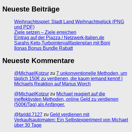
Neueste Beiträge
Weihnachtsspiel: Stadt Land Weihnachtsglück (PNG
und PDF)
Ziele setzen – Ziele erreichen
Eintrag auf der Piazza / Netzwerk-Italien.de
Sarahs Keto-Turbointervallfastenplan mit Boni
Ilonas Bonus Bundle Rabatt
Neueste Kommentare
@MichaelKotzur
zu
7 unkonventionelle Methoden, um
täglich 150€ zu verdienen, die kaum jemand kennt! |
Michaels Reaktion auf Marius Worch
@MichaelKotzur
zu
Michael reagiert auf die
ineffektivsten Methoden, online Geld zu verdienen
(500€/Tag) als Anfänger.
@faridd.7127
zu
Geld verdienen mit
Verkaufsautomaten: Ein Selbstexperiment von Michael
über 30 Tage