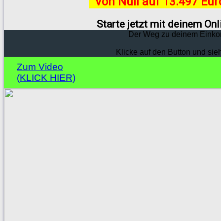
Von Null auf 13.497 Eu
Starte jetzt mit deinem On
Der Weg zu deinem Einko
Klicke auf den Button und sie
Zum Video
(KLICK HIER)