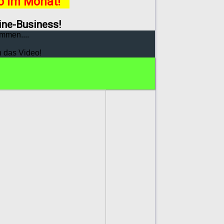
ro im Monat!
line-Business!
mmen....
h das Video!