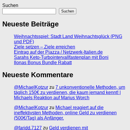
Suchen
Suchen
Neueste Beiträge
Weihnachtsspiel: Stadt Land Weihnachtsglück (PNG
und PDF)
Ziele setzen – Ziele erreichen
Eintrag auf der Piazza / Netzwerk-Italien.de
Sarahs Keto-Turbointervallfastenplan mit Boni
Ilonas Bonus Bundle Rabatt
Neueste Kommentare
@MichaelKotzur
zu
7 unkonventionelle Methoden, um
täglich 150€ zu verdienen, die kaum jemand kennt! |
Michaels Reaktion auf Marius Worch
@MichaelKotzur
zu
Michael reagiert auf die
ineffektivsten Methoden, online Geld zu verdienen
(500€/Tag) als Anfänger.
@faridd.7127
zu
Geld verdienen mit