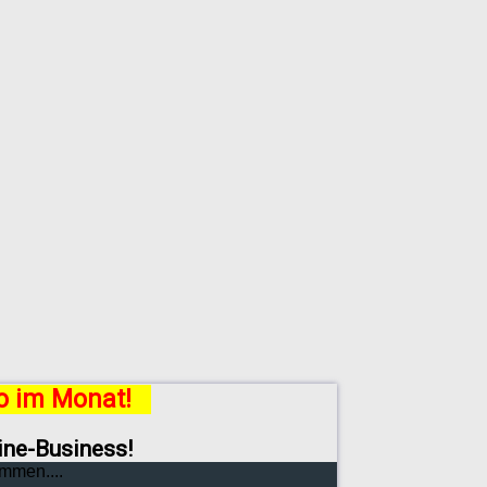
ro im Monat!
line-Business!
mmen....