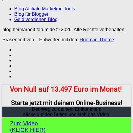
Blog Affiliate Marketing Tools
Blog für Blogger
Geld verdienen Blog
blog.heimarbeit-forum.de © 2026. Alle Rechte vorbehalten.
Präsentiert von
- Entworfen mit dem
Hueman-Theme
Von Null auf 13.497 Euro im Monat!
Starte jetzt mit deinem Online-Business!
Der Weg zu deinem Einkommen:
Klicke auf den Button und sieh das Video!
Zum Video
(KLICK HIER)