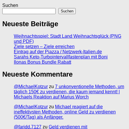
Suchen
Suchen
Neueste Beiträge
Weihnachtsspiel: Stadt Land Weihnachtsglück (PNG
und PDF)
Ziele setzen – Ziele erreichen
Eintrag auf der Piazza / Netzwerk-Italien.de
Sarahs Keto-Turbointervallfastenplan mit Boni
Ilonas Bonus Bundle Rabatt
Neueste Kommentare
@MichaelKotzur
zu
7 unkonventionelle Methoden, um
täglich 150€ zu verdienen, die kaum jemand kennt! |
Michaels Reaktion auf Marius Worch
@MichaelKotzur
zu
Michael reagiert auf die
ineffektivsten Methoden, online Geld zu verdienen
(500€/Tag) als Anfänger.
@faridd.7127
zu
Geld verdienen mit