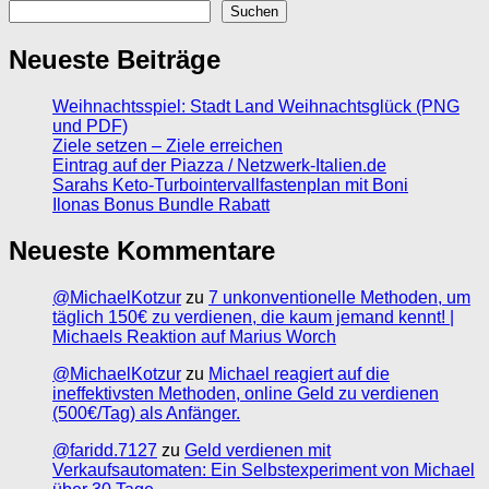
Suchen
Neueste Beiträge
Weihnachtsspiel: Stadt Land Weihnachtsglück (PNG
und PDF)
Ziele setzen – Ziele erreichen
Eintrag auf der Piazza / Netzwerk-Italien.de
Sarahs Keto-Turbointervallfastenplan mit Boni
Ilonas Bonus Bundle Rabatt
Neueste Kommentare
@MichaelKotzur
zu
7 unkonventionelle Methoden, um
täglich 150€ zu verdienen, die kaum jemand kennt! |
Michaels Reaktion auf Marius Worch
@MichaelKotzur
zu
Michael reagiert auf die
ineffektivsten Methoden, online Geld zu verdienen
(500€/Tag) als Anfänger.
@faridd.7127
zu
Geld verdienen mit
Verkaufsautomaten: Ein Selbstexperiment von Michael