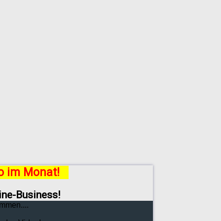
ro im Monat!
line-Business!
mmen....