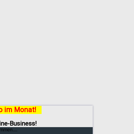
ro im Monat!
line-Business!
mmen....