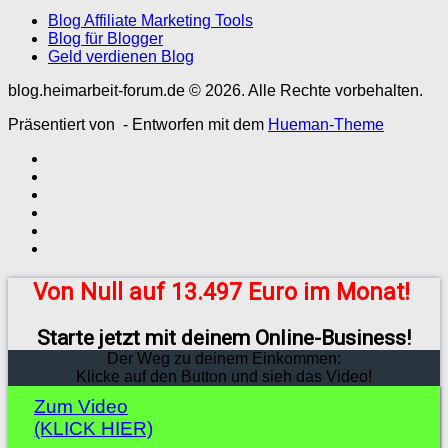
Blog Affiliate Marketing Tools
Blog für Blogger
Geld verdienen Blog
blog.heimarbeit-forum.de © 2026. Alle Rechte vorbehalten.
Präsentiert von
- Entworfen mit dem
Hueman-Theme
Von Null auf 13.497 Euro im Monat!
Starte jetzt mit deinem Online-Business!
Der Weg zu deinem Einkommen:
Klicke auf den Button und sieh das Video!
Zum Video
(KLICK HIER)