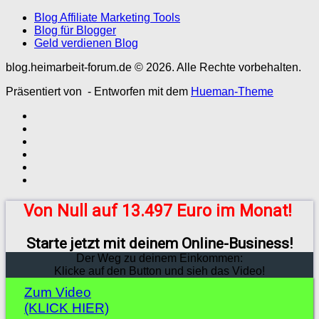
Blog Affiliate Marketing Tools
Blog für Blogger
Geld verdienen Blog
blog.heimarbeit-forum.de © 2026. Alle Rechte vorbehalten.
Präsentiert von
- Entworfen mit dem
Hueman-Theme
Von Null auf 13.497 Euro im Monat!
Starte jetzt mit deinem Online-Business!
Der Weg zu deinem Einkommen:
Klicke auf den Button und sieh das Video!
Zum Video
(KLICK HIER)