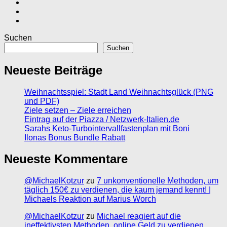
Suchen
Suchen
Neueste Beiträge
Weihnachtsspiel: Stadt Land Weihnachtsglück (PNG
und PDF)
Ziele setzen – Ziele erreichen
Eintrag auf der Piazza / Netzwerk-Italien.de
Sarahs Keto-Turbointervallfastenplan mit Boni
Ilonas Bonus Bundle Rabatt
Neueste Kommentare
@MichaelKotzur
zu
7 unkonventionelle Methoden, um
täglich 150€ zu verdienen, die kaum jemand kennt! |
Michaels Reaktion auf Marius Worch
@MichaelKotzur
zu
Michael reagiert auf die
ineffektivsten Methoden, online Geld zu verdienen