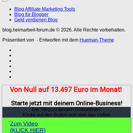
Blog Affiliate Marketing Tools
Blog für Blogger
Geld verdienen Blog
blog.heimarbeit-forum.de © 2026. Alle Rechte vorbehalten.
Präsentiert von
- Entworfen mit dem
Hueman-Theme
Von Null auf 13.497 Euro im Monat!
Starte jetzt mit deinem Online-Business!
Der Weg zu deinem Einkommen:
Klicke auf den Button und sieh das Video!
Zum Video
(KLICK HIER)