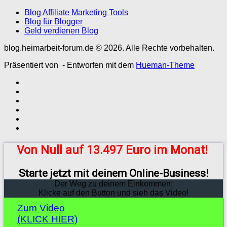
Blog Affiliate Marketing Tools
Blog für Blogger
Geld verdienen Blog
blog.heimarbeit-forum.de © 2026. Alle Rechte vorbehalten.
Präsentiert von
- Entworfen mit dem
Hueman-Theme
Von Null auf 13.497 Euro im Monat!
Starte jetzt mit deinem Online-Business!
Der Weg zu deinem Einkommen:
Klicke auf den Button und sieh das Video!
Zum Video
(KLICK HIER)