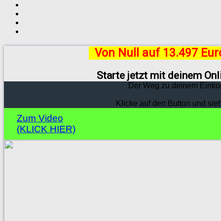
Von Null auf 13.497 Eu
Starte jetzt mit deinem On
Der Weg zu deinem Einko
Klicke auf den Button und sie
Zum Video
(KLICK HIER)