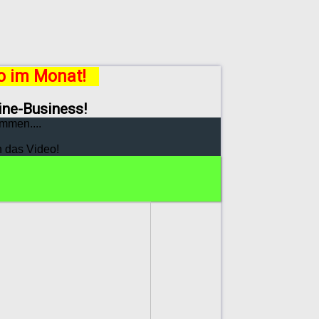
ro im Monat!
line-Business!
mmen....
h das Video!