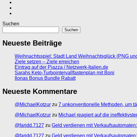
Suchen
Suchen
Neueste Beiträge
Weihnachtsspiel: Stadt Land Weihnachtsglück (PNG un
Ziele setzen – Ziele erreichen
Eintrag auf der Piazza / Netzwerk-Italien.de
Sarahs Keto-Turbointervallfastenplan mit Boni
Ilonas Bonus Bundle Rabatt
Neueste Kommentare
@MichaelKotzur
zu
7 unkonventionelle Methoden, um tä
@MichaelKotzur
zu
Michael reagiert auf die ineffektivs
@faridd.7127
zu
Geld verdienen mit Verkaufsautomaten:
@faridd.7127
zu
Geld verdienen mit Verkaufsautomaten: