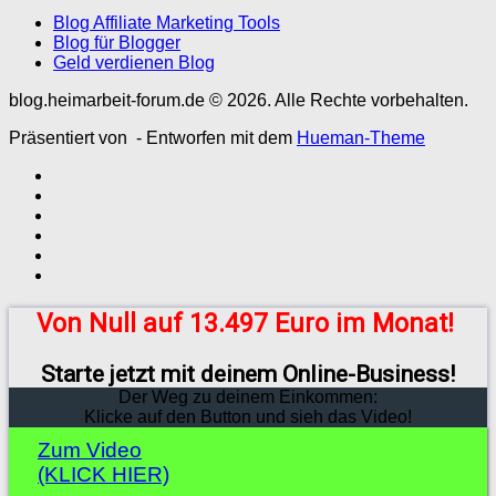
Blog Affiliate Marketing Tools
Blog für Blogger
Geld verdienen Blog
blog.heimarbeit-forum.de © 2026. Alle Rechte vorbehalten.
Präsentiert von
- Entworfen mit dem
Hueman-Theme
Von Null auf 13.497 Euro im Monat!
Starte jetzt mit deinem Online-Business!
Der Weg zu deinem Einkommen:
Klicke auf den Button und sieh das Video!
Zum Video
(KLICK HIER)