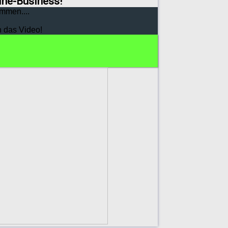
line-Business!
mmen....
h das Video!