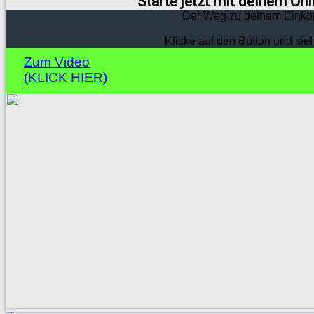
Starte jetzt mit deinem On
Der Weg zu deinem Einko
Klicke auf den Button und sie
Zum Video
(KLICK HIER)