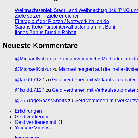
Weihnachtsspiel: Stadt Land Weihnachtsglück (PNG un
Ziele setzen – Ziele erreichen
Eintrag auf der Piazza / Netzwerk-Italien.de
Sarahs Keto-Turbointervallfastenplan mit Boni
Ilonas Bonus Bundle Rabatt
Neueste Kommentare
@MichaelKotzur
zu
7 unkonventionelle Methoden, um tä
@MichaelKotzur
zu
Michael reagiert auf die ineffektivs
@faridd.7127
zu
Geld verdienen mit Verkaufsautomaten:
@faridd.7127
zu
Geld verdienen mit Verkaufsautomaten:
@365TageSpassShorts
zu
Geld verdienen mit Verkaufs
Erfahrungen
Geld verdienen
Geld verdienen mit KI
Youtube Videos