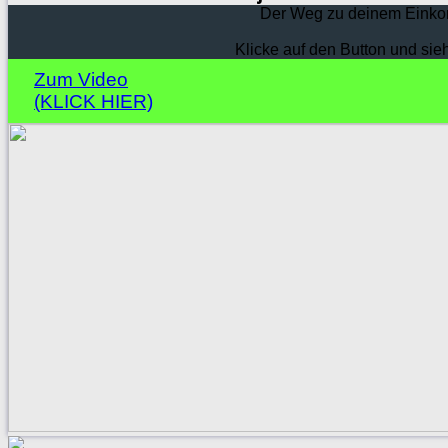
Der Weg zu deinem Einko
Klicke auf den Button und sie
Zum Video
(KLICK HIER)