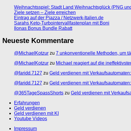
Weihnachtsspiel: Stadt Land Weihnachtsglück (PNG un
Ziele setzen – Ziele erreichen
Eintrag auf der Piazza / Netzwerk-Italien.de
Sarahs Keto-Turbointervallfastenplan mit Boni
Ilonas Bonus Bundle Rabatt
Neueste Kommentare
@MichaelKotzur
zu
7 unkonventionelle Methoden, um tä
@MichaelKotzur
zu
Michael reagiert auf die ineffektivs
@faridd.7127
zu
Geld verdienen mit Verkaufsautomaten:
@faridd.7127
zu
Geld verdienen mit Verkaufsautomaten:
@365TageSpassShorts
zu
Geld verdienen mit Verkaufs
Erfahrungen
Geld verdienen
Geld verdienen mit KI
Youtube Videos
Impressum