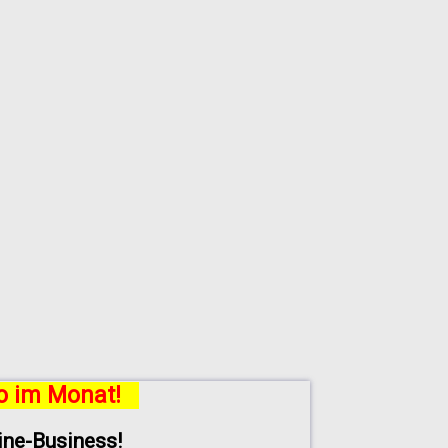
ro im Monat!
line-Business!