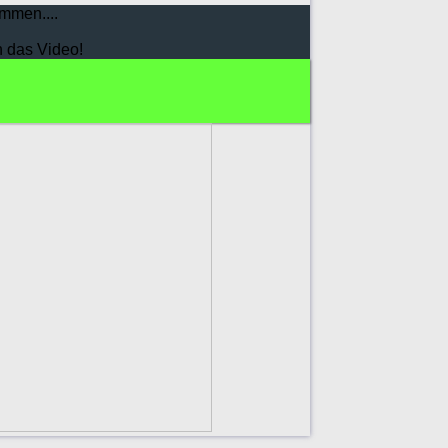
mmen....
h das Video!