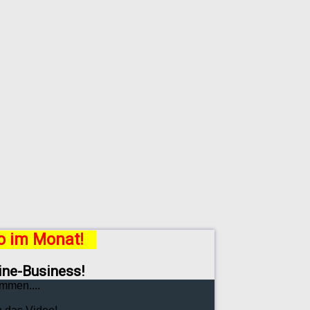
ro im Monat!
line-Business!
mmen....