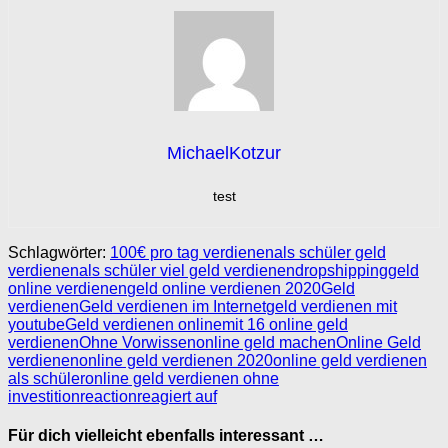
MichaelKotzur
test
Schlagwörter:
100€ pro tag verdienen
als schüler geld
verdienen
als schüler viel geld verdienen
dropshipping
geld
online verdienen
geld online verdienen 2020
Geld
verdienen
Geld verdienen im Internet
geld verdienen mit
youtube
Geld verdienen online
mit 16 online geld
verdienen
Ohne Vorwissen
online geld machen
Online Geld
verdienen
online geld verdienen 2020
online geld verdienen
als schüler
online geld verdienen ohne
investition
reaction
reagiert auf
Für dich vielleicht ebenfalls interessant …