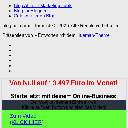
Blog Affiliate Marketing Tools
Blog für Blogger
Geld verdienen Blog
blog.heimarbeit-forum.de © 2026. Alle Rechte vorbehalten.
Präsentiert von
- Entworfen mit dem
Hueman-Theme
Von Null auf 13.497 Euro im Monat!
Starte jetzt mit deinem Online-Business!
Der Weg zu deinem Einkommen:
Klicke auf den Button und sieh das Video!
Zum Video
(KLICK HIER)