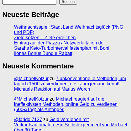
Suchen
Neueste Beiträge
Weihnachtsspiel: Stadt Land Weihnachtsglück (PNG
und PDF)
Ziele setzen – Ziele erreichen
Eintrag auf der Piazza / Netzwerk-Italien.de
Sarahs Keto-Turbointervallfastenplan mit Boni
Ilonas Bonus Bundle Rabatt
Neueste Kommentare
@MichaelKotzur
zu
7 unkonventionelle Methoden, um
täglich 150€ zu verdienen, die kaum jemand kennt! |
Michaels Reaktion auf Marius Worch
@MichaelKotzur
zu
Michael reagiert auf die
ineffektivsten Methoden, online Geld zu verdienen
(500€/Tag) als Anfänger.
@faridd.7127
zu
Geld verdienen mit
Verkaufsautomaten: Ein Selbstexperiment von Michael
über 30 Tage