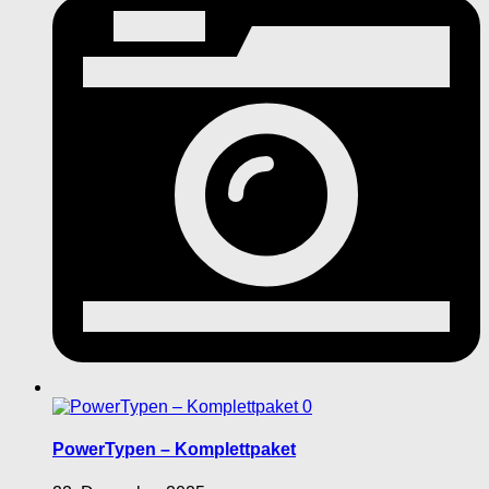
0
PowerTypen – Komplettpaket