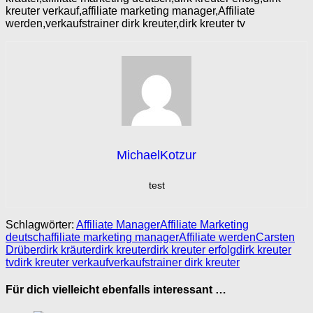
kreuter verkauf,affiliate marketing manager,Affiliate
werden,verkaufstrainer dirk kreuter,dirk kreuter tv
MichaelKotzur
test
Schlagwörter:
Affiliate Manager
Affiliate Marketing
deutsch
affiliate marketing manager
Affiliate werden
Carsten
Drüber
dirk kräuter
dirk kreuter
dirk kreuter erfolg
dirk kreuter
tv
dirk kreuter verkauf
verkaufstrainer dirk kreuter
Für dich vielleicht ebenfalls interessant …