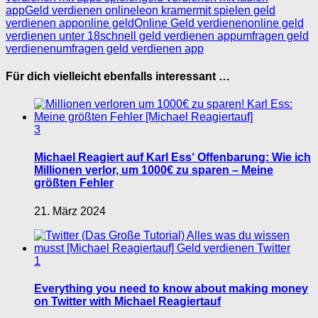
app
Geld verdienen online
leon kramer
mit spielen geld
verdienen app
online geld
Online Geld verdienen
online geld
verdienen unter 18
schnell geld verdienen app
umfragen geld
verdienen
umfragen geld verdienen app
Für dich vielleicht ebenfalls interessant …
3
Michael Reagiert auf Karl Ess‘ Offenbarung: Wie ich
Millionen verlor, um 1000€ zu sparen – Meine
größten Fehler
21. März 2024
1
Everything you need to know about making money
on Twitter with Michael Reagiertauf