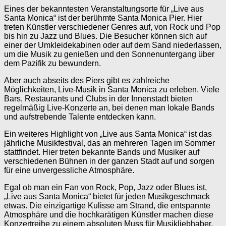
Eines der bekanntesten Veranstaltungsorte für „Live aus
Santa Monica“ ist der berühmte Santa Monica Pier. Hier
treten Künstler verschiedener Genres auf, von Rock und Pop
bis hin zu Jazz und Blues. Die Besucher können sich auf
einer der Umkleidekabinen oder auf dem Sand niederlassen,
um die Musik zu genießen und den Sonnenuntergang über
dem Pazifik zu bewundern.
Aber auch abseits des Piers gibt es zahlreiche
Möglichkeiten, Live-Musik in Santa Monica zu erleben. Viele
Bars, Restaurants und Clubs in der Innenstadt bieten
regelmäßig Live-Konzerte an, bei denen man lokale Bands
und aufstrebende Talente entdecken kann.
Ein weiteres Highlight von „Live aus Santa Monica“ ist das
jährliche Musikfestival, das an mehreren Tagen im Sommer
stattfindet. Hier treten bekannte Bands und Musiker auf
verschiedenen Bühnen in der ganzen Stadt auf und sorgen
für eine unvergessliche Atmosphäre.
Egal ob man ein Fan von Rock, Pop, Jazz oder Blues ist,
„Live aus Santa Monica“ bietet für jeden Musikgeschmack
etwas. Die einzigartige Kulisse am Strand, die entspannte
Atmosphäre und die hochkarätigen Künstler machen diese
Konzertreihe zu einem absoluten Muss für Musikliebhaber.