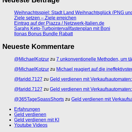
Weihnachtsspiel: Stadt Land Weihnachtsglück (PNG un
Ziele setzen – Ziele erreichen
Eintrag auf der Piazza / Netzwerk-Italien.de
Sarahs Keto-Turbointervallfastenplan mit Boni
Ilonas Bonus Bundle Rabatt
Neueste Kommentare
@MichaelKotzur
zu
7 unkonventionelle Methoden, um tä
@MichaelKotzur
zu
Michael reagiert auf die ineffektivs
@faridd.7127
zu
Geld verdienen mit Verkaufsautomaten:
@faridd.7127
zu
Geld verdienen mit Verkaufsautomaten:
@365TageSpassShorts
zu
Geld verdienen mit Verkaufs
Erfahrungen
Geld verdienen
Geld verdienen mit KI
Youtube Videos