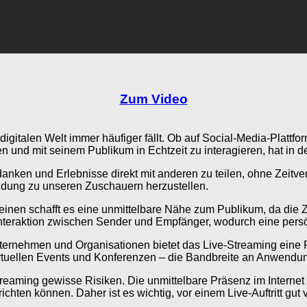
Zum Video
n digitalen Welt immer häufiger fällt. Ob auf Social-Media-Plat
en und mit seinem Publikum in Echtzeit zu interagieren, hat in
nken und Erlebnisse direkt mit anderen zu teilen, ohne Zeitv
bindung zu unseren Zuschauern herzustellen.
inen schafft es eine unmittelbare Nähe zum Publikum, da die Z
nteraktion zwischen Sender und Empfänger, wodurch eine pers
 Unternehmen und Organisationen bietet das Live-Streaming eine
rtuellen Events und Konferenzen – die Bandbreite an Anwendung
treaming gewisse Risiken. Die unmittelbare Präsenz im Interne
chten können. Daher ist es wichtig, vor einem Live-Auftritt gu