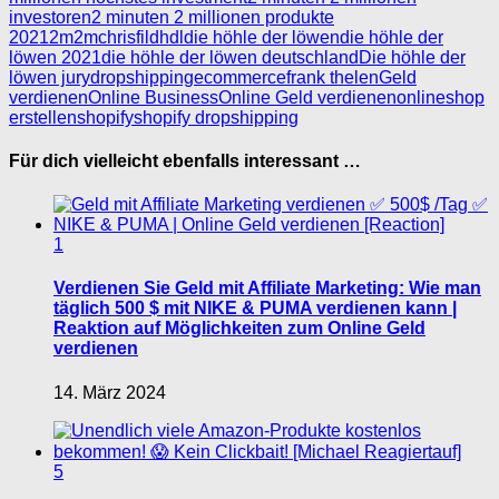
investoren
2 minuten 2 millionen produkte
2021
2m2m
chrisfil
dhdl
die höhle der löwen
die höhle der
löwen 2021
die höhle der löwen deutschland
Die höhle der
löwen jury
dropshipping
ecommerce
frank thelen
Geld
verdienen
Online Business
Online Geld verdienen
onlineshop
erstellen
shopify
shopify dropshipping
Für dich vielleicht ebenfalls interessant …
1
Verdienen Sie Geld mit Affiliate Marketing: Wie man
täglich 500 $ mit NIKE & PUMA verdienen kann |
Reaktion auf Möglichkeiten zum Online Geld
verdienen
14. März 2024
5