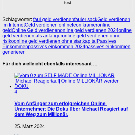
test
Schlagwörter:
faul geld verdienen
fauler sack
Geld verdienen
im Internet
Geld verdienen online
leon kramer
online
geld
Online Geld verdienen
online geld verdienen 2024
online
geld verdienen als anfänger
online geld verdienen ohne
risiko
online geld verdienen ohne startkapital
Passives
Einkommen
passives einkommen 2024
passives einkommen
generieren
Für dich vielleicht ebenfalls interessant …
4
Vom Anfänger zum erfolgreichen Online-
Unternehmer: Die Doku über Michael Reagiert auf
dem Weg zum Millionär.
25. März 2024