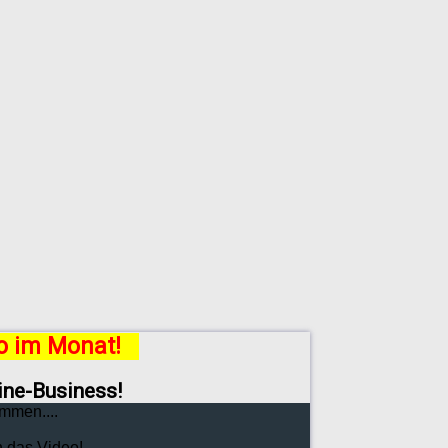
ro im Monat!
line-Business!
mmen....
h das Video!