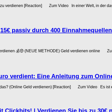
 verdienen [Reaction] Zum Video In einer Welt, in der das In
15€ passiv durch 400 Einnahmequellen 
rdienen 💰🤑 (NEUE METHODE) Geld verdienen online Zum V
ro verdient: Eine Anleitung zum Onlin
t das? (Online Geld verdienen) [Reaction] Zum Video Es ist 
t Clickbits! | Verdienen Sie bis zu 30€