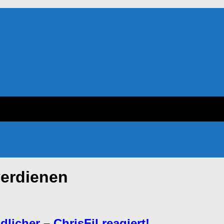
verdienen
licher – ChrisFil reagiert!