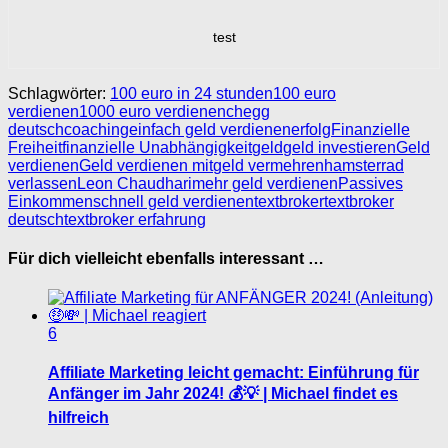
test
Schlagwörter:
100 euro in 24 stunden
100 euro
verdienen
1000 euro verdienen
chegg
deutsch
coaching
einfach geld verdienen
erfolg
Finanzielle
Freiheit
finanzielle Unabhängigkeit
geld
geld investieren
Geld
verdienen
Geld verdienen mit
geld vermehren
hamsterrad
verlassen
Leon Chaudhari
mehr geld verdienen
Passives
Einkommen
schnell geld verdienen
textbroker
textbroker
deutsch
textbroker erfahrung
Für dich vielleicht ebenfalls interessant …
6
Affiliate Marketing leicht gemacht: Einführung für
Anfänger im Jahr 2024! 💰💡 | Michael findet es
hilfreich