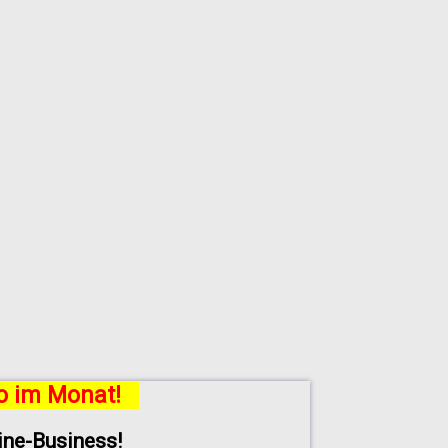
ro im Monat!
line-Business!