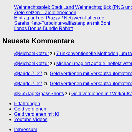
Weihnachtsspiel: Stadt Land Weihnachtsglück (PNG un
Ziele setzen – Ziele erreichen
Eintrag auf der Piazza / Netzwerk-Italien.de
Sarahs Keto-Turbointervallfastenplan mit Boni
Ilonas Bonus Bundle Rabatt
Neueste Kommentare
@MichaelKotzur
zu
7 unkonventionelle Methoden, um tä
@MichaelKotzur
zu
Michael reagiert auf die ineffektivs
@faridd.7127
zu
Geld verdienen mit Verkaufsautomaten:
@faridd.7127
zu
Geld verdienen mit Verkaufsautomaten:
@365TageSpassShorts
zu
Geld verdienen mit Verkaufs
Erfahrungen
Geld verdienen
Geld verdienen mit KI
Youtube Videos
Impressum