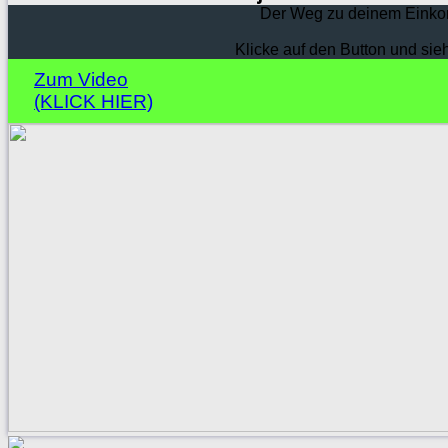
Der Weg zu deinem Einko
Klicke auf den Button und sie
Zum Video
(KLICK HIER)