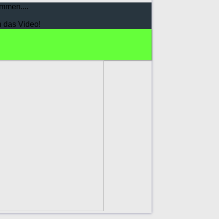
mmen....
h das Video!