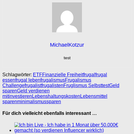
MichaelKotzur
test
Schlagwörter:
ETF
Finanzielle Freiheit
frugal
frugal
essen
frugal leben
frugalismus
Frugalismus
Challenge
frugalist
frugalisten
Fruglismus Selbsttest
Geld
sparen
Geld verdienen
mit
investieren
Lebenshaltungskosten
Lebensmittel
sparen
minimalismus
sparen
Für dich vielleicht ebenfalls interessant …