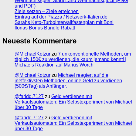
Weihnachtsspiel: Stadt Land Weihnachtsglück (PNG
und PDF)
Ziele setzen – Ziele erreichen
Eintrag auf der Piazza / Netzwerk-Italien.de
Sarahs Keto-Turbointervallfastenplan mit Boni
Ilonas Bonus Bundle Rabatt
Neueste Kommentare
@MichaelKotzur
zu
7 unkonventionelle Methoden, um
täglich 150€ zu verdienen, die kaum jemand kennt! |
Michaels Reaktion auf Marius Worch
@MichaelKotzur
zu
Michael reagiert auf die
ineffektivsten Methoden, online Geld zu verdienen
(500€/Tag) als Anfänger.
@faridd.7127
zu
Geld verdienen mit
Verkaufsautomaten: Ein Selbstexperiment von Michael
über 30 Tage
@faridd.7127
zu
Geld verdienen mit
Verkaufsautomaten: Ein Selbstexperiment von Michael
über 30 Tage