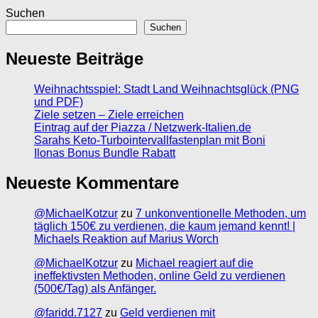
Suchen
Suchen
Neueste Beiträge
Weihnachtsspiel: Stadt Land Weihnachtsglück (PNG
und PDF)
Ziele setzen – Ziele erreichen
Eintrag auf der Piazza / Netzwerk-Italien.de
Sarahs Keto-Turbointervallfastenplan mit Boni
Ilonas Bonus Bundle Rabatt
Neueste Kommentare
@MichaelKotzur
zu
7 unkonventionelle Methoden, um
täglich 150€ zu verdienen, die kaum jemand kennt! |
Michaels Reaktion auf Marius Worch
@MichaelKotzur
zu
Michael reagiert auf die
ineffektivsten Methoden, online Geld zu verdienen
(500€/Tag) als Anfänger.
@faridd.7127
zu
Geld verdienen mit