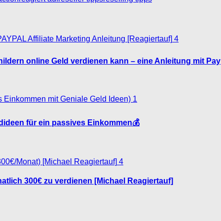
4
hildern online Geld verdienen kann – eine Anleitung mit Pa
1
dideen für ein passives Einkommen💰
4
tlich 300€ zu verdienen [Michael Reagiertauf]