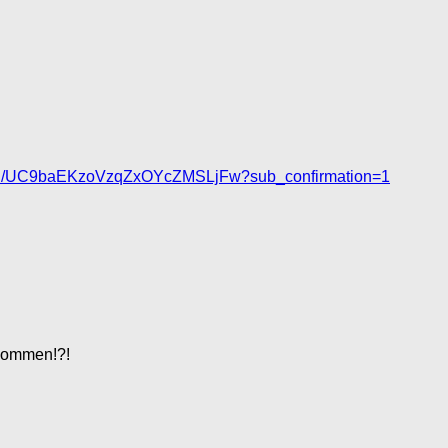
nel/UC9baEKzoVzqZxOYcZMSLjFw?sub_confirmation=1
 kommen!?!