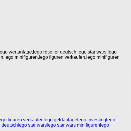
lego wertanlage,lego reseller deutsch,lego star wars,lego
en,lego minifiguren,lego figuren verkaufen,lego minifiguren
ego figuren verkaufen
lego geldanlage
lego investing
lego
r deutsch
lego star wars
lego star wars minifiguren
lego