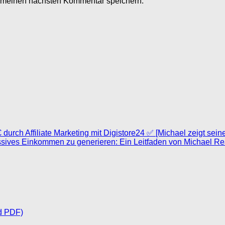
r meinen nächsten Kommentar speichern.
rch Affiliate Marketing mit Digistore24 ✅ [Michael zeigt seine
assives Einkommen zu generieren: Ein Leitfaden von Michael Re
d PDF)