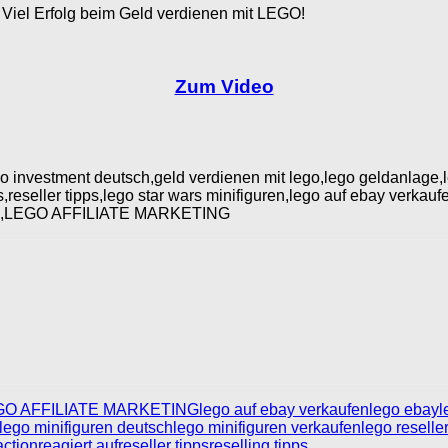
. Viel Erfolg beim Geld verdienen mit LEGO!
Zum Video
ego investment deutsch,geld verdienen mit lego,lego geldanlage,
,reseller tipps,lego star wars minifiguren,lego auf ebay verkauf
utsch,LEGO AFFILIATE MARKETING
GO AFFILIATE MARKETING
lego auf ebay verkaufen
lego ebay
l
lego minifiguren deutsch
lego minifiguren verkaufen
lego reselle
action
reagiert auf
reseller tipps
reselling tipps