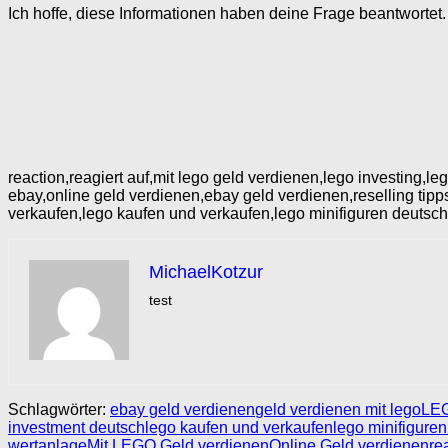
Ich hoffe, diese Informationen haben deine Frage beantwortet
reaction,reagiert auf,mit lego geld verdienen,lego investing,l
ebay,online geld verdienen,ebay geld verdienen,reselling tipps
verkaufen,lego kaufen und verkaufen,lego minifiguren de
MichaelKotzur
test
Schlagwörter:
ebay geld verdienen
geld verdienen mit lego
LE
investment deutsch
lego kaufen und verkaufen
lego minifiguren
wertanlage
Mit LEGO Geld verdienen
Online Geld verdienen
re