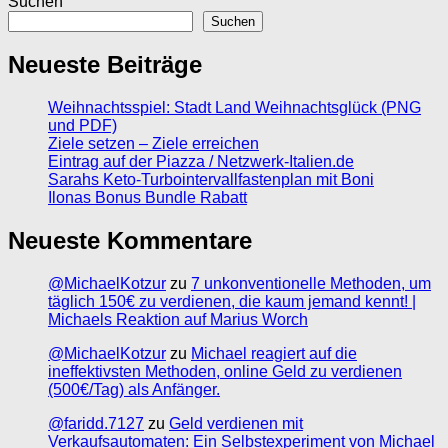
Suchen
Suchen
Neueste Beiträge
Weihnachtsspiel: Stadt Land Weihnachtsglück (PNG
und PDF)
Ziele setzen – Ziele erreichen
Eintrag auf der Piazza / Netzwerk-Italien.de
Sarahs Keto-Turbointervallfastenplan mit Boni
Ilonas Bonus Bundle Rabatt
Neueste Kommentare
@MichaelKotzur
zu
7 unkonventionelle Methoden, um
täglich 150€ zu verdienen, die kaum jemand kennt! |
Michaels Reaktion auf Marius Worch
@MichaelKotzur
zu
Michael reagiert auf die
ineffektivsten Methoden, online Geld zu verdienen
(500€/Tag) als Anfänger.
@faridd.7127
zu
Geld verdienen mit
Verkaufsautomaten: Ein Selbstexperiment von Michael