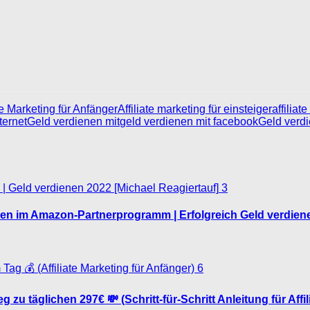
ate Marketing für Anfänger
Affiliate marketing für einsteiger
affiliat
ternet
Geld verdienen mit
geld verdienen mit facebook
Geld verd
3
en im Amazon-Partnerprogramm | Erfolgreich Geld verdiene
6
u täglichen 297€ 💸 (Schritt-für-Schritt Anleitung für Affi