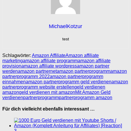
MichaelKotzur
test
Schlagwörter:
Amazon Affiliate
Amazon affiliate
marketing
amazon affiliate programm
amazon affiliate
provision
amazon affiliate wordpress
amazon partner
werden
amazon partnernet
amazon partnerprogramm
amazon
partnerprogramm 2022
amazon partnerprogramm
einnahmen
amazon partnerprogramm geld verdienen
amazon
partnerprogramm website erstellen
geld verdienen
amazon
geld verdienen mit amazon
Mit Amazon Geld
verdienen
partnerprogramm
partnerprogramm amazon
Für dich vielleicht ebenfalls interessant …
3