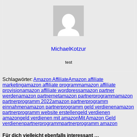
MichaelKotzur
test
Schlagwörter:
Amazon Affiliate
Amazon affiliate
marketing
amazon affiliate programm
amazon affiliate
provision
amazon affiliate wordpress
amazon partner
werden
amazon partnernet
amazon partnerprogramm
amazon
partnerprogramm 2022
amazon partnerprogramm
einnahmen
amazon partnerprogramm geld verdienen
amazon
partnerprogramm website erstellen
geld verdienen
amazon
geld verdienen mit amazon
Mit Amazon Geld
verdienen
partnerprogramm
partnerprogramm amazon
Für dich vielleicht ebenfalls interessant …