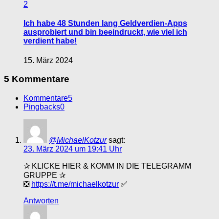
2
Ich habe 48 Stunden lang Geldverdien-Apps
ausprobiert und bin beeindruckt, wie viel ich
verdient habe!
15. März 2024
5 Kommentare
Kommentare
5
Pingbacks
0
@MichaelKotzur
sagt:
23. März 2024 um 19:41 Uhr
✰ KLICKE HIER & KOMM IN DIE TELEGRAMM
GRUPPE ✰
❎
https://t.me/michaelkotzur
✅
Antworten