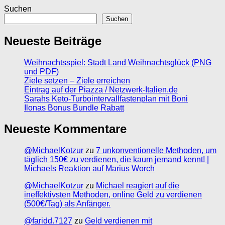
Suchen
Suchen
Neueste Beiträge
Weihnachtsspiel: Stadt Land Weihnachtsglück (PNG
und PDF)
Ziele setzen – Ziele erreichen
Eintrag auf der Piazza / Netzwerk-Italien.de
Sarahs Keto-Turbointervallfastenplan mit Boni
Ilonas Bonus Bundle Rabatt
Neueste Kommentare
@MichaelKotzur
zu
7 unkonventionelle Methoden, um
täglich 150€ zu verdienen, die kaum jemand kennt! |
Michaels Reaktion auf Marius Worch
@MichaelKotzur
zu
Michael reagiert auf die
ineffektivsten Methoden, online Geld zu verdienen
(500€/Tag) als Anfänger.
@faridd.7127
zu
Geld verdienen mit