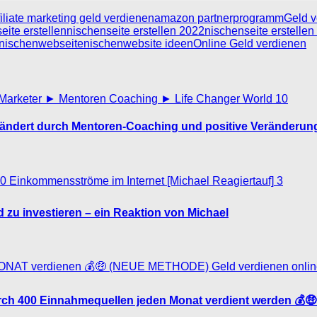
filiate marketing geld verdienen
amazon partnerprogramm
Geld v
eite erstellen
nischenseite erstellen 2022
nischenseite erstelle
nischenwebseite
nischenwebsite ideen
Online Geld verdienen
10
erändert durch Mentoren-Coaching und positive Veränderung
3
 zu investieren – ein Reaktion von Michael
ch 400 Einnahmequellen jeden Monat verdient werden 💰🤑 