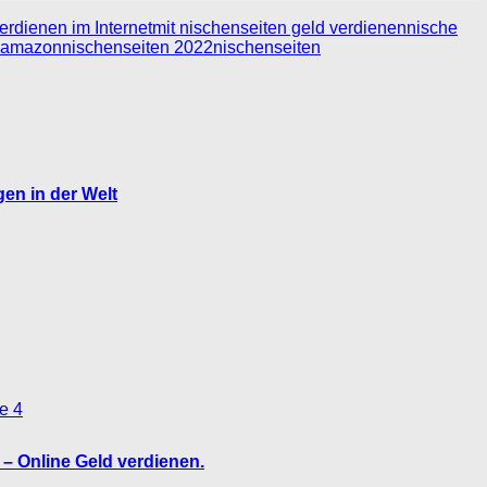
erdienen im Internet
mit nischenseiten geld verdienen
nische
n amazon
nischenseiten 2022
nischenseiten
en in der Welt
4
– Online Geld verdienen.