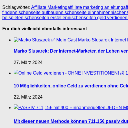
Schlagwörter:
Affiliate Marketing
affiliate marketing anleitung
af
finden
nischenseite aufbauen
nischenseite einnahmen
nischens
beispiele
nischenseiten erstellen
nischenseiten geld verdienen
Für dich vielleicht ebenfalls interessant …
Marko Slusarek: Der Internet-Marketer, der Leben v
27. März 2024
10 Möglichkeiten, online Geld zu verdienen ohne Geld
22. März 2024
Mit dieser neuen Methode können 711,15€ passiv dur