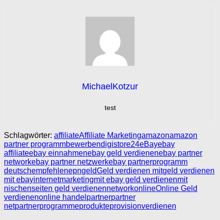
MichaelKotzur
test
Schlagwörter:
affiliate
Affiliate Marketing
amazon
amazon
partner programm
bewerben
digistore24
eBay
ebay
affiliate
ebay einnahmen
ebay geld verdienen
ebay partner
network
ebay partner netzwerk
ebay partnerprogramm
deutsch
empfehlen
epn
geld
Geld verdienen mit
geld verdienen
mit ebay
internet
marketing
mit ebay geld verdienen
mit
nischenseiten geld verdienen
network
online
Online Geld
verdienen
online handel
partner
partner
net
partnerprogramme
produkte
provision
verdienen