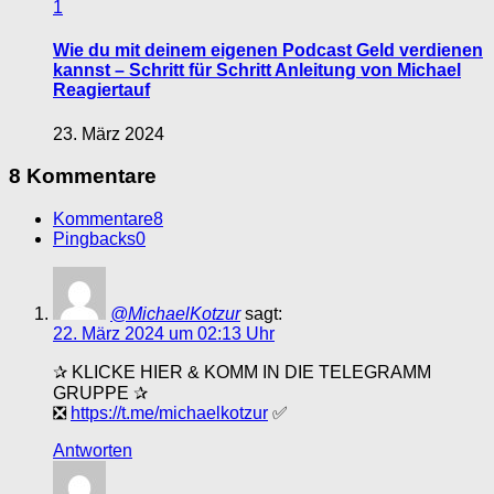
1
Wie du mit deinem eigenen Podcast Geld verdienen
kannst – Schritt für Schritt Anleitung von Michael
Reagiertauf
23. März 2024
8 Kommentare
Kommentare
8
Pingbacks
0
@MichaelKotzur
sagt:
22. März 2024 um 02:13 Uhr
✰ KLICKE HIER & KOMM IN DIE TELEGRAMM
GRUPPE ✰
❎
https://t.me/michaelkotzur
✅
Antworten