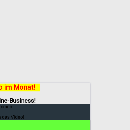
ro im Monat!
line-Business!
mmen....
h das Video!