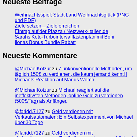
Neueste Beiträge
Weihnachtsspiel: Stadt Land Weihnachtsglück (PNG
und PDF)
Ziele setzen – Ziele erreichen
Eintrag auf der Piazza / Netzwerk-Italien.de
Sarahs Keto-Turbointervallfastenplan mit Boni
Ilonas Bonus Bundle Rabatt
Neueste Kommentare
@MichaelKotzur
zu
7 unkonventionelle Methoden, um
täglich 150€ zu verdienen, die kaum jemand kennt! |
Michaels Reaktion auf Marius Worch
@MichaelKotzur
zu
Michael reagiert auf die
ineffektivsten Methoden, online Geld zu verdienen
(500€/Tag) als Anfänger.
@faridd.7127
zu
Geld verdienen mit
Verkaufsautomaten: Ein Selbstexperiment von Michael
über 30 Tage
@faridd.7127
zu
Geld verdienen mit