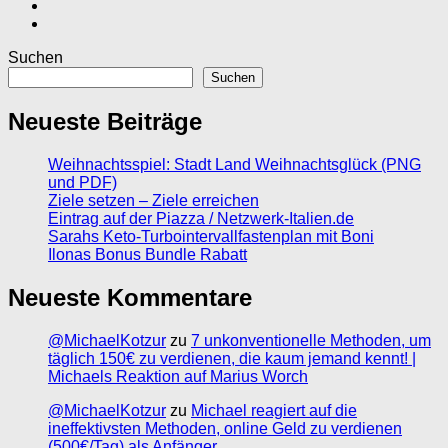
Suchen
Suchen
Neueste Beiträge
Weihnachtsspiel: Stadt Land Weihnachtsglück (PNG
und PDF)
Ziele setzen – Ziele erreichen
Eintrag auf der Piazza / Netzwerk-Italien.de
Sarahs Keto-Turbointervallfastenplan mit Boni
Ilonas Bonus Bundle Rabatt
Neueste Kommentare
@MichaelKotzur
zu
7 unkonventionelle Methoden, um
täglich 150€ zu verdienen, die kaum jemand kennt! |
Michaels Reaktion auf Marius Worch
@MichaelKotzur
zu
Michael reagiert auf die
ineffektivsten Methoden, online Geld zu verdienen
(500€/Tag) als Anfänger.