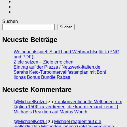
Suchen
Suchen
Neueste Beiträge
Weihnachtsspiel: Stadt Land Weihnachtsglück (PNG
und PDF)
Ziele setzen – Ziele erreichen
Eintrag auf der Piazza / Netzwerk-Italien.de
Sarahs Keto-Turbointervallfastenplan mit Boni
Ilonas Bonus Bundle Rabatt
Neueste Kommentare
@MichaelKotzur
zu
7 unkonventionelle Methoden, um
täglich 150€ zu verdienen, die kaum jemand kennt! |
Michaels Reaktion auf Marius Worch
@MichaelKotzur
zu
Michael reagiert auf die
ineffektivsten Methoden, online Geld zu verdienen