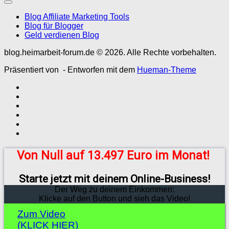
Blog Affiliate Marketing Tools
Blog für Blogger
Geld verdienen Blog
blog.heimarbeit-forum.de © 2026. Alle Rechte vorbehalten.
Präsentiert von
- Entworfen mit dem
Hueman-Theme
Von Null auf 13.497 Euro im Monat!
Starte jetzt mit deinem Online-Business!
Der Weg zu deinem Einkommen:
Klicke auf den Button und sieh das Video!
Zum Video
(KLICK HIER)