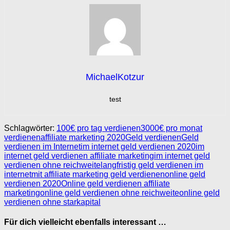
MichaelKotzur
test
Schlagwörter:
100€ pro tag verdienen
3000€ pro monat
verdienen
affiliate marketing 2020
Geld verdienen
Geld
verdienen im Internet
im internet geld verdienen 2020
im
internet geld verdienen affiliate marketing
im internet geld
verdienen ohne reichweite
langfristig geld verdienen im
internet
mit affiliate marketing geld verdienen
online geld
verdienen 2020
Online geld verdienen affiliate
marketing
online geld verdienen ohne reichweite
online geld
verdienen ohne starkapital
Für dich vielleicht ebenfalls interessant …