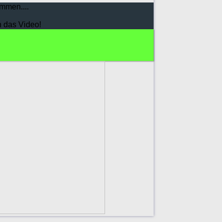
mmen....
h das Video!