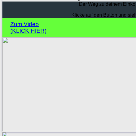
Der Weg zu deinem Einko
Klicke auf den Button und sie
Zum Video
(KLICK HIER)