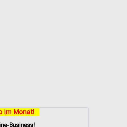
ro im Monat!
line-Business!