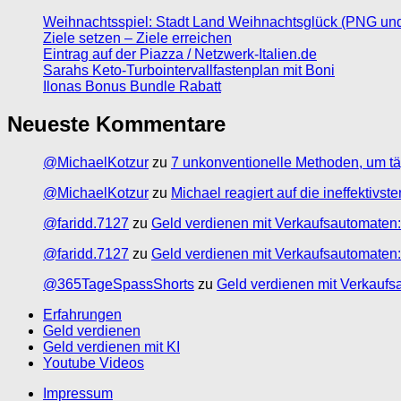
Weihnachtsspiel: Stadt Land Weihnachtsglück (PNG un
Ziele setzen – Ziele erreichen
Eintrag auf der Piazza / Netzwerk-Italien.de
Sarahs Keto-Turbointervallfastenplan mit Boni
Ilonas Bonus Bundle Rabatt
Neueste Kommentare
@MichaelKotzur
zu
7 unkonventionelle Methoden, um tä
@MichaelKotzur
zu
Michael reagiert auf die ineffektivs
@faridd.7127
zu
Geld verdienen mit Verkaufsautomaten:
@faridd.7127
zu
Geld verdienen mit Verkaufsautomaten:
@365TageSpassShorts
zu
Geld verdienen mit Verkaufs
Erfahrungen
Geld verdienen
Geld verdienen mit KI
Youtube Videos
Impressum